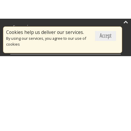
Επικαιρότητα
Cookies help us deliver our services.
Accept
Το Πυροσβεστικό Σώμα
By using our services, you agree to our use of
cookies
Πυρασφάλεια
Τράπεζα Ιδεών
Εθελοντισμός
Ανοιχτά Δεδομένα
Διαγωνισμοί
Ευρωπαϊκά & Αναπτυξιακά Προγράμματα