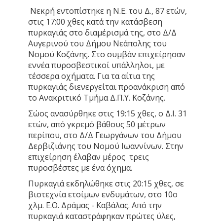
Νεκρή εντοπίστηκε η Ν.Ε. του Δ., 87 ετών,
στις 17:00 χθες κατά την κατάσβεση
πυρκαγιάς στο διαμέρισμά της, στο Δ/Δ
Αυγερινού του Δήμου Νεάπολης του
Νομού Κοζάνης. Στο συμβάν επιχείρησαν
εννέα πυροσβεστικοί υπάλληλοι, με
τέσσερα οχήματα. Για τα αίτια της
πυρκαγιάς διενεργείται προανάκριση από
το Ανακριτικό Τμήμα Δ.Π.Υ. Κοζάνης.
Σώος ανασύρθηκε στις 19:15 χθες, ο Δ.Ι. 31
ετών, από γκρεμό βάθους 50 μέτρων
περίπου, στο Δ/Δ Γεωργάνων του Δήμου
Δερβιζιάνης του Νομού Ιωαννίνων. Στην
επιχείρηση έλαβαν μέρος τρεις
πυροσβέστες με ένα όχημα.
Πυρκαγιά εκδηλώθηκε στις 20:15 χθες, σε
βιοτεχνία ετοίμων ενδυμάτων, στο 10ο
χλμ. Ε.Ο. Δράμας - Καβάλας. Από την
πυρκαγιά καταστράφηκαν πρώτες ύλες,