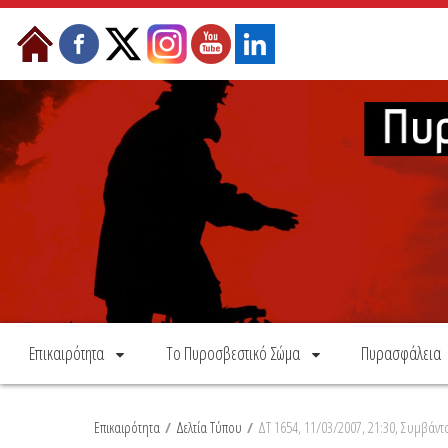
Skip to Content
Επικαιρότητα
Το Πυροσβεστικό Σώμα
Πυρασφάλεια
Επικαιρότητα
/
Δελτία Τύπου
/
ΔΤ 1654, 11/03/2007, 21:30, Συμβάντ