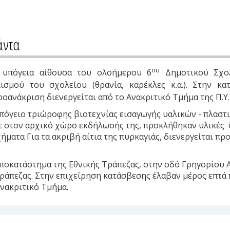
άντα
ου
ε υπόγεια αίθουσα του ολοήμερου 6
Δημοτικού Σχολ
ισμού του σχολείου (θρανία, καρέκλες κ.α.). Στην κ
οανάκριση διενεργείται από το Ανακριτικό Τμήμα της Π.Υ
υπόγειο τριώροφης βιοτεχνίας εισαγωγής υαλικών - πλασ
ε στον αρχικό χώρο εκδήλωσής της, προκλήθηκαν υλικές 
ατα Για τα ακριβή αίτια της πυρκαγιάς, διενεργείται προ
ποκατάστημα της Εθνικής Τράπεζας, στην οδό Γρηγορίου Αυ
Τράπεζας. Στην επιχείρηση κατάσβεσης έλαβαν μέρος επτά
νακριτικό Τμήμα.