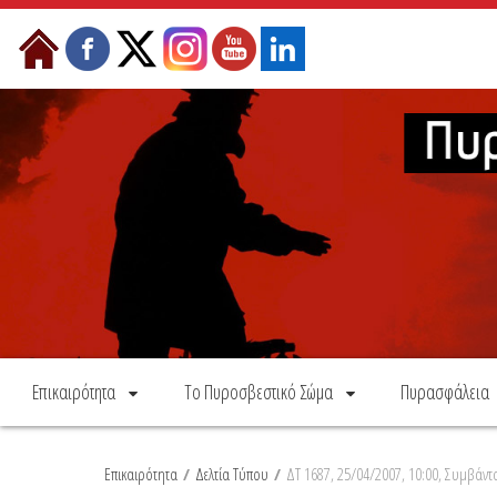
Skip to Content
Επικαιρότητα
Το Πυροσβεστικό Σώμα
Πυρασφάλεια
Επικαιρότητα
/
Δελτία Τύπου
/
ΔΤ 1687, 25/04/2007, 10:00, Συμβάντ