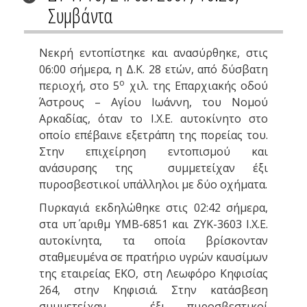
Συμβάντα
Νεκρή εντοπίστηκε και ανασύρθηκε, στις
06:00 σήμερα, η Δ.Κ. 28 ετών, από δύσβατη
ο
περιοχή, στο 5
χιλ. της Επαρχιακής οδού
Άστρους – Αγίου Ιωάννη, του Νομού
Αρκαδίας, όταν το Ι.Χ.Ε. αυτοκίνητο στο
οποίο επέβαινε εξετράπη της πορείας του.
Στην επιχείρηση εντοπισμού και
ανάσυρσης της συμμετείχαν έξι
πυροσβεστικοί υπάλληλοι με δύο οχήματα.
Πυρκαγιά εκδηλώθηκε στις 02:42 σήμερα,
στα υπ΄ αριθμ ΥΜΒ-6851 και ΖΥΚ-3603 Ι.Χ.Ε.
αυτοκίνητα, τα οποία βρίσκονταν
σταθμευμένα σε πρατήριο υγρών καυσίμων
της εταιρείας ΕΚΟ, στη Λεωφόρο Κηφισίας
264, στην Κηφισιά. Στην κατάσβεση
συμμετείχαν έξι πυροσβεστικοί