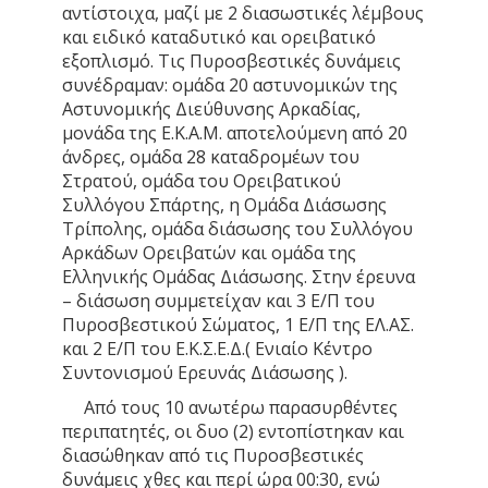
αντίστοιχα, μαζί με 2 διασωστικές λέμβους
και ειδικό καταδυτικό και ορειβατικό
εξοπλισμό. Τις Πυροσβεστικές δυνάμεις
συνέδραμαν: ομάδα 20 αστυνομικών της
Αστυνομικής Διεύθυνσης Αρκαδίας,
μονάδα της Ε.Κ.Α.Μ. αποτελούμενη από 20
άνδρες, ομάδα 28 καταδρομέων του
Στρατού, ομάδα του Ορειβατικού
Συλλόγου Σπάρτης, η Ομάδα Διάσωσης
Τρίπολης, ομάδα διάσωσης του Συλλόγου
Αρκάδων Ορειβατών και ομάδα της
Ελληνικής Ομάδας Διάσωσης. Στην έρευνα
– διάσωση συμμετείχαν και 3 Ε/Π του
Πυροσβεστικού Σώματος, 1 Ε/Π της ΕΛ.ΑΣ.
και 2 Ε/Π του Ε.Κ.Σ.Ε.Δ.( Ενιαίο Κέντρο
Συντονισμού Ερευνάς Διάσωσης ).
Από τους 10 ανωτέρω παρασυρθέντες
περιπατητές, οι δυο (2) εντοπίστηκαν και
διασώθηκαν από τις Πυροσβεστικές
δυνάμεις χθες και περί ώρα 00:30, ενώ