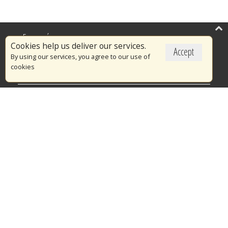
Επικαιρότητα
Cookies help us deliver our services.
Accept
Το Πυροσβεστικό Σώμα
By using our services, you agree to our use of
cookies
Πυρασφάλεια
Τράπεζα Ιδεών
Εθελοντισμός
Ανοιχτά Δεδομένα
Διαγωνισμοί
Ευρωπαϊκά & Αναπτυξιακά Προγράμματα