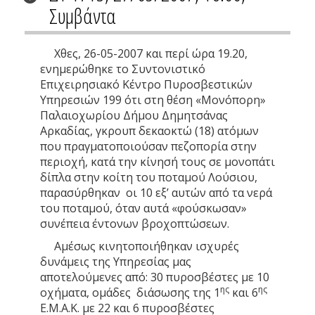
Συμβάντα
Χθες, 26-05-2007 και περί ώρα 19.20,
ενημερώθηκε το Συντονιστικό
Επιχειρησιακό Κέντρο Πυροσβεστικών
Υπηρεσιών 199 ότι στη θέση «Μονόπορη»
Παλαιοχωρίου Δήμου Δημητσάνας
Αρκαδίας, γκρουπ δεκαοκτώ (18) ατόμων
που πραγματοποιούσαν πεζοπορία στην
περιοχή, κατά την κίνησή τους σε μονοπάτι
δίπλα στην κοίτη του ποταμού Λούσιου,
παρασύρθηκαν οι 10 εξ’ αυτών από τα νερά
του ποταμού, όταν αυτά «φούσκωσαν»
συνέπεια έντονων βροχοπτώσεων.
Αμέσως κινητοποιήθηκαν ισχυρές
δυνάμεις της Υπηρεσίας μας
αποτελούμενες από: 30 πυροσβέστες με 10
ης
ης
οχήματα, ομάδες διάσωσης της 1
και 6
Ε.Μ.Α.Κ. με 22 και 6 πυροσβέστες