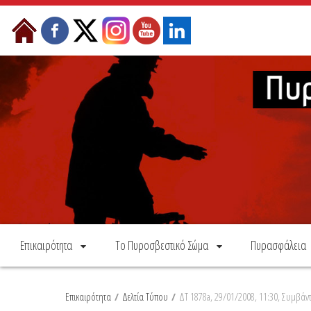
Skip to Content
Επικαιρότητα
Το Πυροσβεστικό Σώμα
Πυρασφάλεια
Επικαιρότητα
/
Δελτία Τύπου
/
ΔΤ 1878a, 29/01/2008, 11:30, Συμβάν