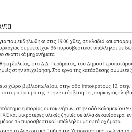
άντα
αγιά που εκδηλώθηκε στις 19:00 χθες, σε κλαδιά και απορ
υρκαγιάς συμμετείχαν 36 πυροσβεστικοί υπάλληλοι με δώ
ύο σκαπτικά μηχανήματα.
οθήκη ξυλείας, στο Δ.Δ. Περάματος, του Δήμου Γεροποτάμο
ημιές στην επιχείρηση. Στο έργο της κατάσβεσης συμμετε
όγειο χώρο βιβλιοπωλείου, στην οδό Ιπποκράτους 12, στην
αι στο εμπόρευμά της. Στην κατάσβεση της πυρκαγιάς έλαβ
ατάστημα εμπορίας αυτοκινήτων, στην οδό Καλαμακίου 97,
.Χ.Ε και μικρότερες υλικές ζημιές σε άλλα δεκατέσσερα, ε
 μέρος 15 πυροσβεστικοί υπάλληλοι με εφτά οχήματα.
ριση το Ανακριτικό Τμήμα της Υπηρεσίας μας, ενώ για τα 