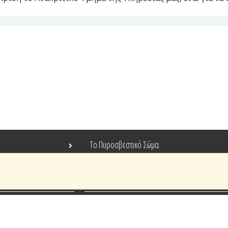
Το Πυροσβεστικό Σώμα
Τράπεζα Ιδεών
Ανοιχτά Δεδομένα
Ευρωπαϊκά & Αναπτυξιακά Προγράμματα