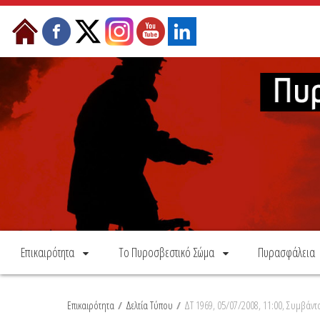
Skip to Content
Επικαιρότητα
Το Πυροσβεστικό Σώμα
Πυρασφάλεια
Επικαιρότητα
/
Δελτία Τύπου
/
ΔΤ 1969, 05/07/2008, 11:00, Συμβάντ