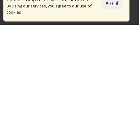
Accept
Το Πυροσβεστικό Σώμα
By using our services, you agree to our use of
cookies
Πυρασφάλεια
Τράπεζα Ιδεών
Εθελοντισμός
Ανοιχτά Δεδομένα
Διαγωνισμοί
Ευρωπαϊκά & Αναπτυξιακά Προγράμματα