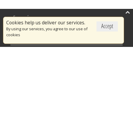
Επικαιρότητα
Cookies help us deliver our services.
Accept
Το Πυροσβεστικό Σώμα
By using our services, you agree to our use of
cookies
Πυρασφάλεια
Τράπεζα Ιδεών
Εθελοντισμός
Ανοιχτά Δεδομένα
Διαγωνισμοί
Ευρωπαϊκά & Αναπτυξιακά Προγράμματα