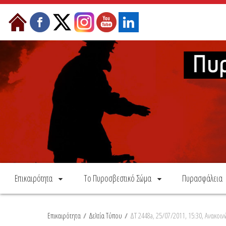
Skip to Content
Επικαιρότητα
Το Πυροσβεστικό Σώμα
Πυρασφάλεια
Επικαιρότητα
/
Δελτία Τύπου
/
ΔΤ 2448a, 25/07/2011, 15:30, Ανακοιν