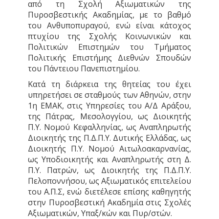
από τη Σχολή Αξιωματικών της
Πυροσβεστικής Ακαδημίας, με το βαθμό
του Ανθυποπυραγού, ενώ είναι κάτοχος
πτυχίου της Σχολής Κοινωνικών και
Πολιτικών Επιστημών του Τμήματος
Πολιτικής Επιστήμης Διεθνών Σπουδών
του Πάντειου Πανεπιστημίου.
Κατά τη διάρκεια της θητείας του έχει
υπηρετήσει σε σταθμούς των Αθηνών, στην
1η ΕΜΑΚ, στις Υπηρεσίες του Α/Δ Αράξου,
της Πάτρας, Μεσολογγίου, ως Διοικητής
Π.Υ. Νομού Κεφαλληνίας, ως Αναπληρωτής
Διοικητής της Π.Δ.Π.Υ. Δυτικής Ελλάδας, ως
Διοικητής Π.Υ. Νομού Αιτωλοακαρνανίας,
ως Υποδιοικητής και Αναπληρωτής στη Δ.
Π.Υ. Πατρών, ως Διοικητής της Π.Δ.Π.Υ.
Πελοποννήσου, ως Αξιωματικός επιτελείου
του Α.Π.Σ, ενώ διετέλεσε επίσης καθηγητής
στην Πυροσβεστική Ακαδημία στις Σχολές
Αξιωματικών, Υπαξ/κών και Πυρ/στών.