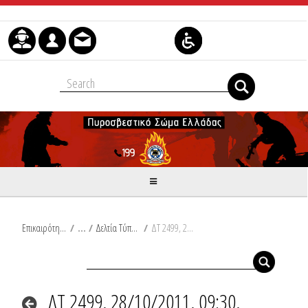
Skip to Content
Επικαιρότητα
/
Δελτία Τύπου
/
ΔΤ 2499, 28/10/2011, 09:30, Συμβάν
ΔΤ 2499, 28/10/2011, 09:30,