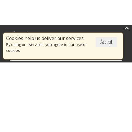
Επικαιρότητα
Cookies help us deliver our services.
Accept
Το Πυροσβεστικό Σώμα
By using our services, you agree to our use of
cookies
Πυρασφάλεια
Τράπεζα Ιδεών
Εθελοντισμός
Ανοιχτά Δεδομένα
Διαγωνισμοί
Ευρωπαϊκά & Αναπτυξιακά Προγράμματα