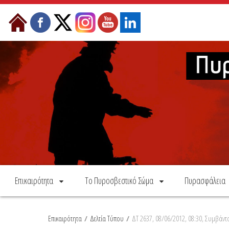
Skip to Content
Επικαιρότητα
Το Πυροσβεστικό Σώμα
Πυρασφάλεια
Επικαιρότητα
/
Δελτία Τύπου
/
ΔΤ 2637, 08/06/2012, 08:30, Συμβάντ