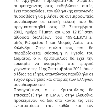
Το Αρχηγείο Πυροσβεστικού Σώματος
συμμετέχοντας στις εκδηλώσεις αυτές,
έχει προσκαλέσει τον ελληνικής καταγωγής
πυροσβέστη να μιλήσει σε αντιπροσωπεία
συναδέλφων σε ειδική τελετή που θα
πραγματοποιηθεί στις 12 Σεπτεμβρίου
2002, ημέρα Πέμπτη και ώρα 12:15΄, στην
αίθουσα διαλέξεων του 199-Σ.Ε.Κ.Υ.Π.Σ.,
οδός Ριζαρείου 1 και Μικράς Ασίας, στο
Χαλάνδρι. Στην ομιλία του, που θα
παραβρίσκεται σύσσωμη η Ηγεσία του
Σώματος, ο κ. Κριτσιμίλιος θα έχει την
ευκαιρία να αναφερθεί στα τραγικά
γεγονότα της 11ης Σεπτεμβρίου 2001, όπως
ο ίδιος τα έζησε, απαντώντας παράλληλα σε
τυχόν ερωτήσεις και απορίες των Ελλήνων
συναδέλφων του.
Προηγούμενα, ο κ. Κριτσιμίλιος θα
επισκεφθεί την 1η Ε.Μ.Α.Κ. στην Ελευσίνα,
προκειμένου να δει από κοντά τις νέες
εγκαταστάσεις της, καθώς και τον