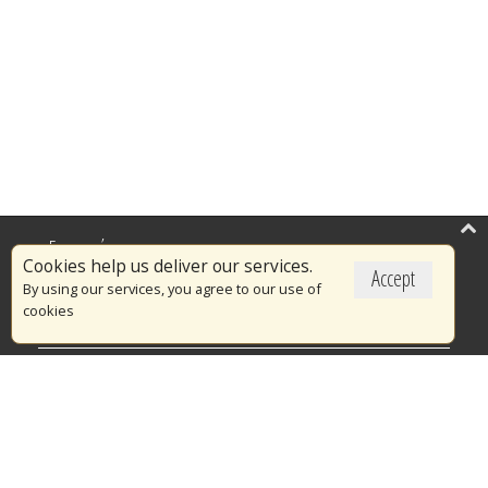
Επικαιρότητα
Cookies help us deliver our services.
Accept
Το Πυροσβεστικό Σώμα
By using our services, you agree to our use of
cookies
Πυρασφάλεια
Τράπεζα Ιδεών
Εθελοντισμός
Ανοιχτά Δεδομένα