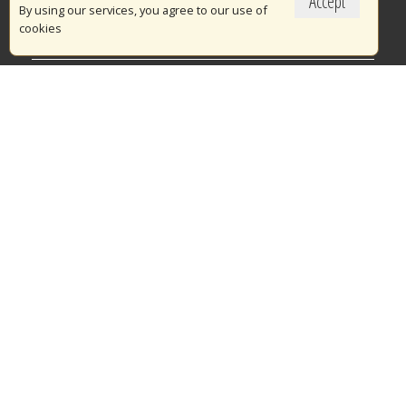
Accept
Το Πυροσβεστικό Σώμα
By using our services, you agree to our use of
cookies
Πυρασφάλεια
Τράπεζα Ιδεών
Εθελοντισμός
Ανοιχτά Δεδομένα
Διαγωνισμοί
Ευρωπαϊκά & Αναπτυξιακά Προγράμματα