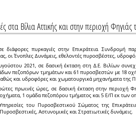
ές στα Βίλια Αττικής και στην περιοχή Φηγιά
 σε διάφορες πυρκαγιές στην Επικράτεια. Συνδρομή π
, οι Ένοπλες Δυνάμεις, εθελοντές πυροσβέστες, υδροφόρ
γούστου 2021, σε δασική έκταση στη Δ.Ε. Βιλίων συνε
άδων πεζοπόρων τμημάτων και 61 πυροσβεστών με 18 οχ
καθώς και υδροφόρες και χωματουργικά μηχανήματα της Πε
ρώτες πρωινές ώρες, σε δασική έκταση στην περιοχή Φη
 οχήματα, 1 ομάδα πεζοπόρου τμήματος και 5 Ε/Π εκ των ο
Υπηρεσίες του Πυροσβεστικού Σώματος της Επικράτειας
 Πυροσβεστικές, Αστυνομικές και Στρατιωτικές δυνάμεις.