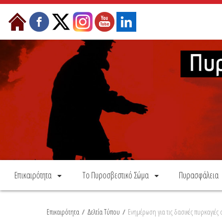
Skip to Content
Επικαιρότητα
Το Πυροσβεστικό Σώμα
Πυρασφάλεια
Επικαιρότητα
/
Δελτία Τύπου
/
Ενημέρωση για τις δασικές πυρκαγιές