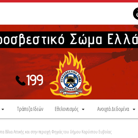
Τράπεζα Ιδεών
Εθελοντισμός
Ανοιχτά Δεδομένα
 στα Βίλια Αττικής και στην περιοχή Φηγιάς του δήμου Καρύστου Ευβοίας