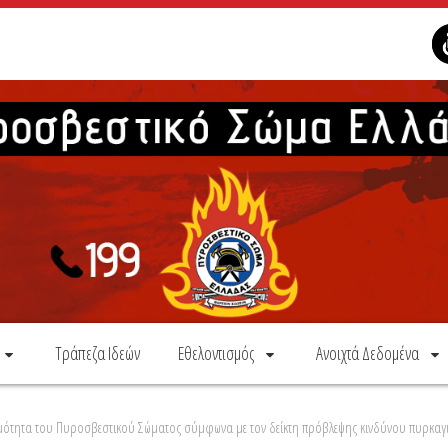
Τράπεζα Ιδεών
Εθελοντισμός
Ανοιχτά Δεδομένα
οιμότητα του Πυροσβεστικού Σώματος σύμφωνα με τον δείκτη πρόβλεψης κινδύνου πυρκαγι