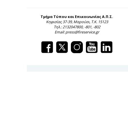
Τμήμα Τύπου και Επικοινωνίας Α.Π.Σ.
Κηφισίας 37-39, Μαρούσι, Τ.Κ. 15123
Τηλ.: 2132047800, -801, -802
Email: press@fireservice.gr