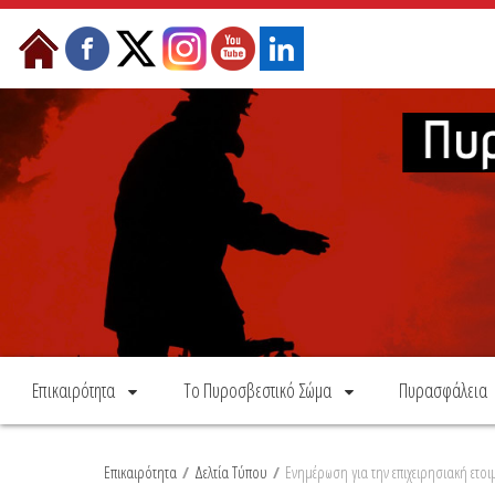
Skip to Content
Επικαιρότητα
Το Πυροσβεστικό Σώμα
Πυρασφάλεια
Επικαιρότητα
/
Δελτία Τύπου
/
Ενημέρωση για την επιχειρησιακή ετ