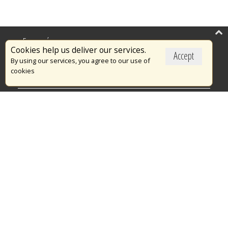
Επικαιρότητα
Cookies help us deliver our services.
Accept
Το Πυροσβεστικό Σώμα
By using our services, you agree to our use of
cookies
Πυρασφάλεια
Τράπεζα Ιδεών
Εθελοντισμός
Ανοιχτά Δεδομένα
Διαγωνισμοί
Ευρωπαϊκά & Αναπτυξιακά Προγράμματα