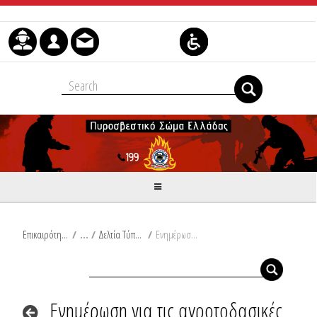
Skip to Content
Επικαιρότητα
/
Δελτία Τύπου
/
Ενημέρωση για τις αγροτοδασικές πυρκαγιές του τελευταίου 24ωρου από Ω/18:00/03-08-2025 έως Ω/18:00/04-08-2025
Ενημέρωση για τις αγροτοδασικές