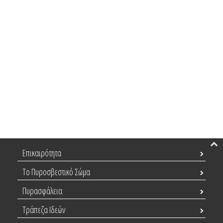
Επικαιρότητα
Το Πυροσβεστικό Σώμα
Πυρασφάλεια
Τράπεζα Ιδεών