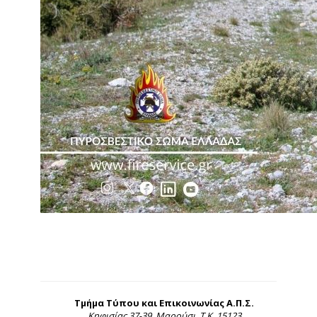
Τμήμα Τύπου και Επικοινωνίας Α.Π.Σ.
Κηφισίας 37-39, Μαρούσι, Τ.Κ. 15123