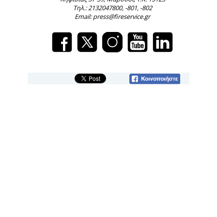
Τηλ.: 2132047800, -801, -802
Email: press@fireservice.gr