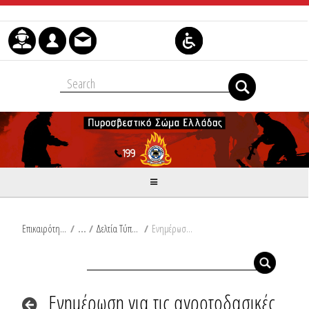
Skip to Content
Επικαιρότητα
/
Δελτία Τύπου
/
Ενημέρωση για τις αγροτοδασικές πυρκαγιές του τελευταίου 24ωρου από Ω/18:00/09-05-2024 έως Ω/18:00/10-05-2024
Ενημέρωση για τις αγροτοδασικές