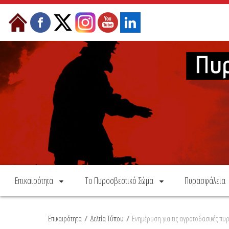
Skip to Content
Επικαιρότητα
Το Πυροσβεστικό Σώμα
Πυρασφάλεια
Επικαιρότητα
/
Δελτία Τύπου
/
Ενημέρωση για τις αγροτοδασικές πυρ