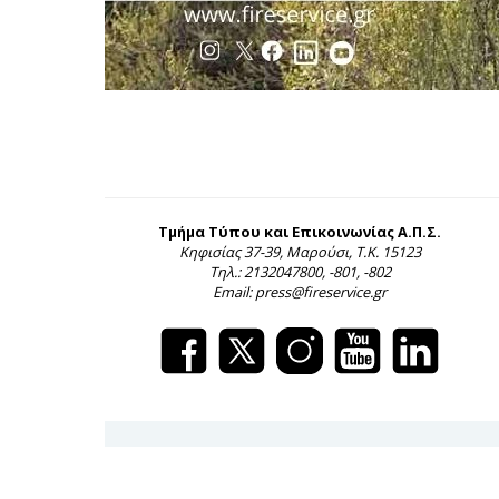
Τμήμα Τύπου και Επικοινωνίας Α.Π.Σ.
Κηφισίας 37-39, Μαρούσι, Τ.Κ. 15123
Τηλ.: 2132047800, -801, -802
Email: press@fireservice.gr