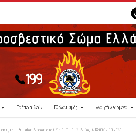
Τράπεζα Ιδεών
Εθελοντισμός
Ανοιχτά Δεδομένα
καγιές του τελευταίου 24ωρου από Ω/18:00/13-10-2024 έως Ω/18:00/14-10-2024