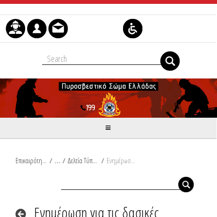
Skip to Content
Επικαιρότητα
/
Δελτία Τύπου
/
Ενημέρωση για τις δασικές πυρκαγιές από Ω/19:00/14-09-2019 έως Ω/19:00/15-09-2019
Ενημέρωση για τις δασικές