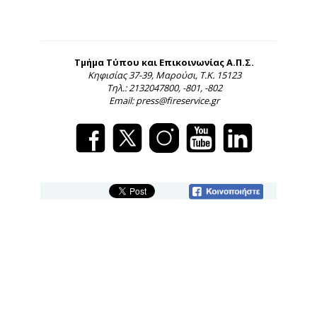
Τμήμα Τύπου και Επικοινωνίας Α.Π.Σ.
Κηφισίας 37-39, Μαρούσι, Τ.Κ. 15123
Τηλ.: 2132047800, -801, -802
Email: press@fireservice.gr