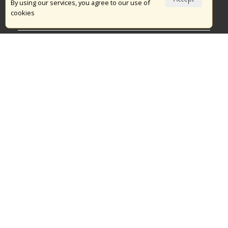
Το Πυροσβεστικό Σώμα
By using our services, you agree to our use of
cookies
Πυρασφάλεια
Τράπεζα Ιδεών
Εθελοντισμός
Ανοιχτά Δεδομένα
Διαγωνισμοί
Ευρωπαϊκά & Αναπτυξιακά Προγράμματα