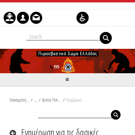
Skip to Content
Επικαιρότητα
/
Δελτία Τύπου
/
Ενημέρωση για τις δασικές πυρκαγιές του τελευταίου 24ώρου από Ω/18:00/03-09-2023 έως Ω/18:00/04-09-2023
Ενημέρωση για τις δασικές