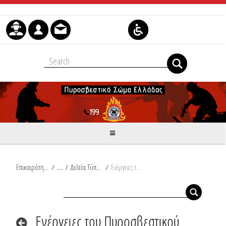
Skip to Content
Επικαιρότητα
/
Δελτία Τύπου
/
Ενέργειες του Πυροσβεστικού Σώματος μετά την εκδήλωση ισχυρών ανέμων, στην Περιφέρεια Θεσσαλίας, από τις μεσημβρινές έως τις βραδινές ώρες, χθες, Παρασκευή 20/06/2025
Ενέργειες του Πυροσβεστικού