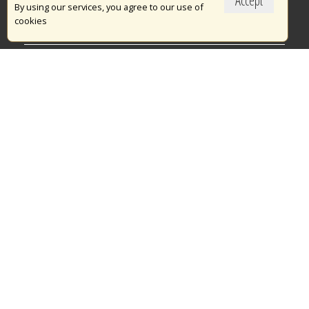
Accept
Το Πυροσβεστικό Σώμα
By using our services, you agree to our use of
cookies
Πυρασφάλεια
Τράπεζα Ιδεών
Εθελοντισμός
Ανοιχτά Δεδομένα
Διαγωνισμοί
Ευρωπαϊκά & Αναπτυξιακά Προγράμματα