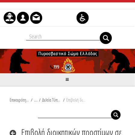
Skip to Content
Επικαιρότητα
/
Δελτία Τύπου
/
Επιβολή διοικητικών προστίμων σε Χαλκιδική και Ρέθυμνο
Επιβολή διοικητικών προστίμων σε