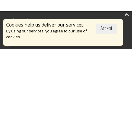
Επικαιρότητα
Cookies help us deliver our services.
Accept
Το Πυροσβεστικό Σώμα
By using our services, you agree to our use of
cookies
Πυρασφάλεια
Τράπεζα Ιδεών
Εθελοντισμός
Ανοιχτά Δεδομένα
Διαγωνισμοί
Ευρωπαϊκά & Αναπτυξιακά Προγράμματα