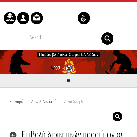
Skip to Content
Επικαιρότητα
/
Δελτία Τύπου
/
Επιβολή διοικητικών προστίμων σε Ζάκυνθο, Δράμα, Βοιωτία και Μαγνησία
Επιβολή διοικητικών προστίμων σε