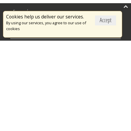
Επικαιρότητα
Cookies help us deliver our services.
Accept
Το Πυροσβεστικό Σώμα
By using our services, you agree to our use of
cookies
Πυρασφάλεια
Τράπεζα Ιδεών
Εθελοντισμός
Ανοιχτά Δεδομένα
Διαγωνισμοί
Ευρωπαϊκά & Αναπτυξιακά Προγράμματα