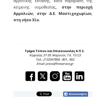
αγροτικής έκτασης, κατά παράβαση της
κείμενης νομοθεσίας
,
στην περιοχή
Αρμολιών, στην Δ.Ε. Μαστιχοχωρίων,
στη νήσο Χίο.
Τμήμα Τύπου και Επικοινωνίας Α.Π.Σ.
Κηφισίας 37-39, Μαρούσι, Τ.Κ. 15123
Τηλ.: 2132047800, -801, -802
Email: press@fireservice.gr