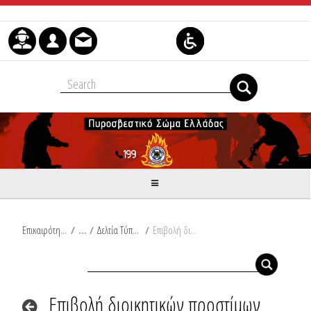
Skip to Content
Επικαιρότητα
/
Δελτία Τύπου
/
Επιβολή διοικητικών προστίμων στη νήσο Χίο
Επιβολή διοικητικών προστίμων