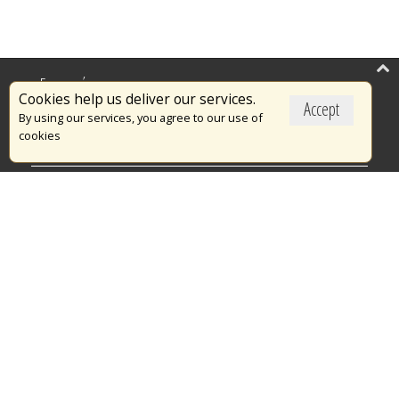
Επικαιρότητα
Cookies help us deliver our services.
Accept
Το Πυροσβεστικό Σώμα
By using our services, you agree to our use of
cookies
Πυρασφάλεια
Τράπεζα Ιδεών
Εθελοντισμός
Ανοιχτά Δεδομένα
Διαγωνισμοί
Ευρωπαϊκά & Αναπτυξιακά Προγράμματα