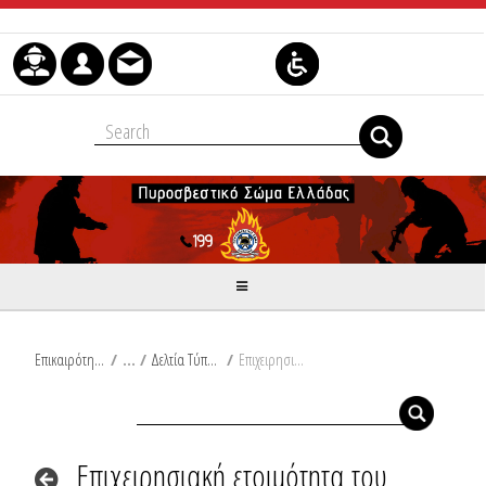
Skip to Content
Επικαιρότητα
/
Δελτία Τύπου
/
Επιχειρησιακή ετοιμότητα του Πυροσβεστικού Σώματος σύμφωνα με το έκτακτο δελτίο επιδείνωσης καιρού που εκδόθηκε από την ΕΜΥ
Επιχειρησιακή ετοιμότητα του