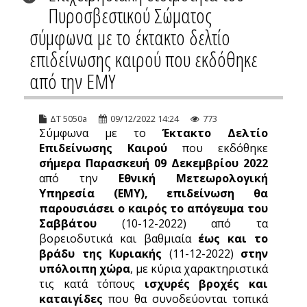
Πυροσβεστικού Σώματος
σύμφωνα με το έκτακτο δελτίο
επιδείνωσης καιρού που εκδόθηκε
από την ΕΜΥ
ΔΤ 5050a
09/12/2022 14:24
773
Σύμφωνα με το
Έκτακτο Δελτίο
Επιδείνωσης Καιρού
που εκδόθηκε
σήμερα
Παρασκευή 09 Δεκεμβρίου 2022
από την
Εθνική Μετεωρολογική
Υπηρεσία (ΕΜΥ), επιδείνωση θα
παρουσιάσει ο καιρός το απόγευμα του
Σαββάτου
(10-12-2022) από τα
βορειοδυτικά και βαθμιαία
έως και το
βράδυ της Κυριακής
(11-12-2022)
στην
υπόλοιπη χώρα
, με κύρια χαρακτηριστικά
τις κατά τόπους
ισχυρές βροχές και
καταιγίδες
που θα συνοδεύονται τοπικά