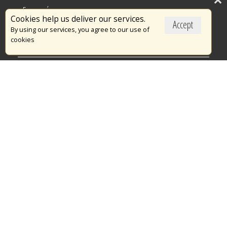
Επικαιρότητα
Cookies help us deliver our services.
Accept
Το Πυροσβεστικό Σώμα
By using our services, you agree to our use of
cookies
Πυρασφάλεια
Τράπεζα Ιδεών
Εθελοντισμός
Ανοιχτά Δεδομένα
Διαγωνισμοί
Ευρωπαϊκά & Αναπτυξιακά Προγράμματα