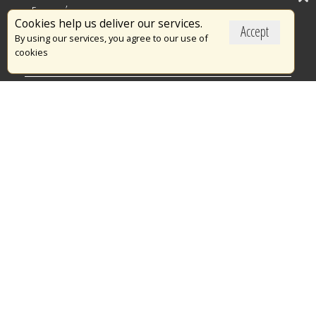
Επικαιρότητα
Cookies help us deliver our services.
Accept
Το Πυροσβεστικό Σώμα
By using our services, you agree to our use of
cookies
Πυρασφάλεια
Τράπεζα Ιδεών
Εθελοντισμός
Ανοιχτά Δεδομένα
Διαγωνισμοί
Ευρωπαϊκά & Αναπτυξιακά Προγράμματα