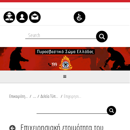
Skip to Content
Επικαιρότητα
/
Δελτία Τύπου
/
Επιχειρησιακή ετοιμότητα του Πυροσβεστικού Σώματος σύμφωνα με το έκτακτο δελτίο επιδείνωσης καιρού που εκδόθηκε από την ΕΜΥ
Επιχειρησιακή ετοιμότητα του