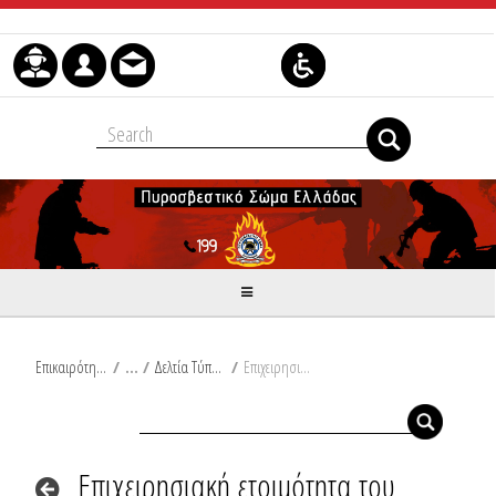
Skip to Content
Επικαιρότητα
/
Δελτία Τύπου
/
Επιχειρησιακή ετοιμότητα του Πυροσβεστικού Σώματος, σύμφωνα με το Έκτακτο Δελτίο Επιδείνωσης Καιρού που εκδόθηκε από την ΕΜΥ
Επιχειρησιακή ετοιμότητα του