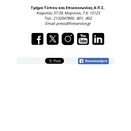
Τμήμα Τύπου και Επικοινωνίας Α.Π.Σ.
Κηφισίας 37-39, Μαρούσι, Τ.Κ. 15123
Τηλ.: 2132047800, -801, -802
Email: press@fireservice.gr