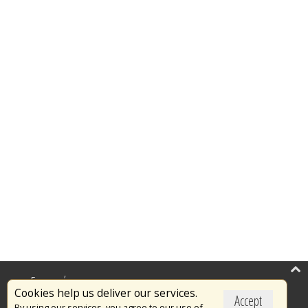
Επικαιρότητα
Cookies help us deliver our services.
Accept
Το Πυροσβεστικό Σώμα
By using our services, you agree to our use of