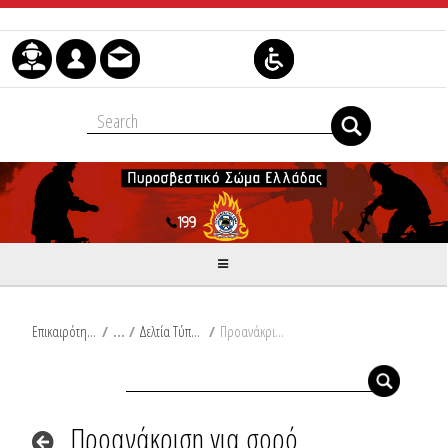
Skip to Content
Επικαιρότητα
/
Δελτία Τύπου
/
Προανάκριση για σορό ηλικιωμένου εντός καλλιεργήσιμης έκτασης στη Δάφνη Κοζάνης
Προανάκριση για σορό