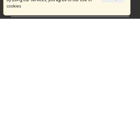
cookies
Πυρασφάλεια
Τράπεζα Ιδεών
Εθελοντισμός
Ανοιχτά Δεδομένα
Διαγωνισμοί
Ευρωπαϊκά & Αναπτυξιακά Προγράμματα