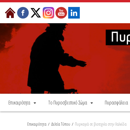
Skip to Content
Επικαιρότητα
Το Πυροσβεστικό Σώμα
Πυρασφάλεια
Επικαιρότητα
/
Δελτία Τύπου
/
Πυρκαγιά σε βιοτεχνία στην Χαλκίδα