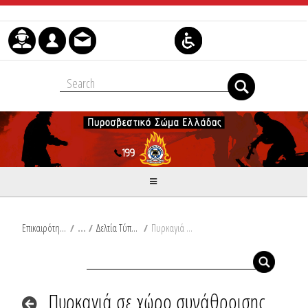
Skip to Content
Επικαιρότητα
/
Δελτία Τύπου
/
Πυρκαγιά σε χώρο συνάθροισης κοινού στην Καβάλα
Πυρκαγιά σε χώρο συνάθροισης