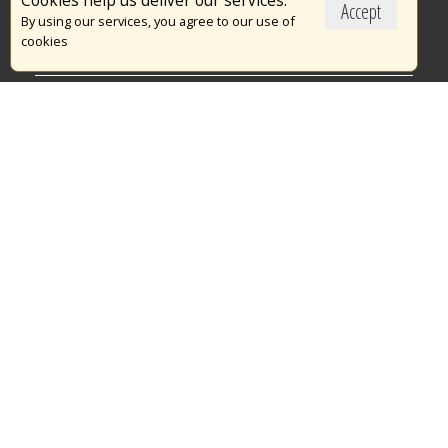
Cookies help us deliver our services.
Accept
Το Πυροσβεστικό Σώμα
By using our services, you agree to our use of
cookies
Πυρασφάλεια
Τράπεζα Ιδεών
Εθελοντισμός
Ανοιχτά Δεδομένα
Διαγωνισμοί
Ευρωπαϊκά & Αναπτυξιακά Προγράμματα