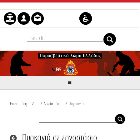
Skip to Content
Επικαιρότητα
/
Δελτία Τύπου
/
Πυρκαγιά σε εργοστάσιο πλαστικών στο Γομοστό Αχαΐας
Πυρκαγιά σε εργοστάσιο