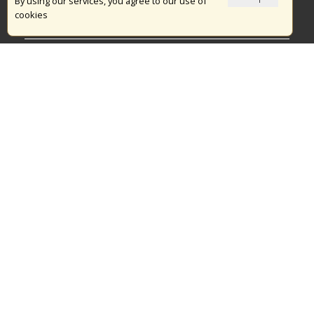
Το Πυροσβεστικό Σώμα
By using our services, you agree to our use of
cookies
Πυρασφάλεια
Τράπεζα Ιδεών
Εθελοντισμός
Ανοιχτά Δεδομένα
Διαγωνισμοί
Ευρωπαϊκά & Αναπτυξιακά Προγράμματα