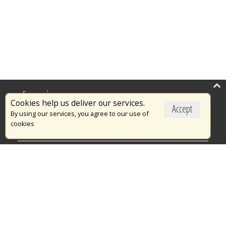
Επικαιρότητα
Cookies help us deliver our services.
Accept
Το Πυροσβεστικό Σώμα
By using our services, you agree to our use of
cookies
Πυρασφάλεια
Τράπεζα Ιδεών
Εθελοντισμός
Ανοιχτά Δεδομένα
Διαγωνισμοί