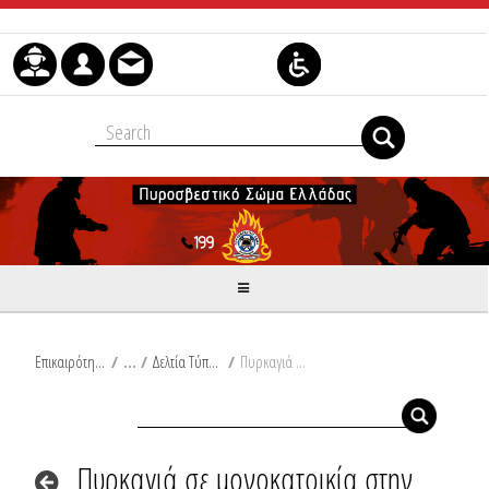
Skip to Content
Επικαιρότητα
/
Δελτία Τύπου
/
Πυρκαγιά σε μονοκατοικία στην Άρτα - Πυρκαγιές σε διπλοκατοικίες στη Φθιώτιδα και στην Πρέβεζα
Πυρκαγιά σε μονοκατοικία στην