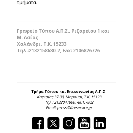
τμήματα.
Γραφείο Τύπου Α.Π.Σ., Ριζαρείου 1 και
Μ. Ασίας
Χαλάνδρι, Τ.Κ. 15233
Τηλ.:2132158680-2, Fax: 2106826726
Τμήμα Τύπου και Επικοινωνίας Α.Π.Σ.
Κηφισίας 37-39, Μαρούσι, Τ.Κ. 15123
Τηλ.: 2132047800, -801, -802
Email: press@fireservice.gr