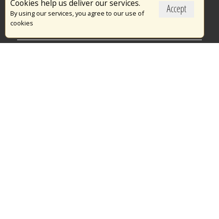
Cookies help us deliver our services.
Accept
Το Πυροσβεστικό Σώμα
By using our services, you agree to our use of
cookies
Πυρασφάλεια
Τράπεζα Ιδεών
Εθελοντισμός
Ανοιχτά Δεδομένα
Διαγωνισμοί
Ευρωπαϊκά & Αναπτυξιακά Προγράμματα