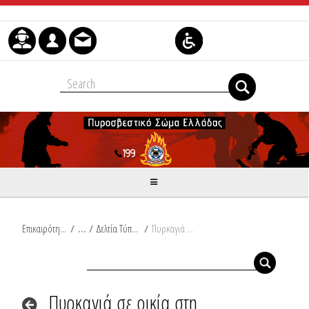
Skip to Content
Επικαιρότητα
/
Δελτία Τύπου
/
Πυρκαγιά σε οικία στη Λέσβο,πυρκαγιά σε οικία στη Μαγνησία
Πυρκαγιά σε οικία στη