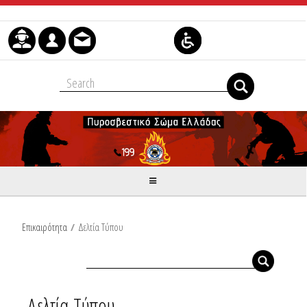
Skip to Content
Επικαιρότητα
/
Δελτία Τύπου
Δελτία Τύπου