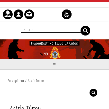
Skip to Content
Επικαιρότητα
/
Δελτία Τύπου
Δελτία Τύπου