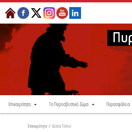
Skip to Content
Επικαιρότητα
Το Πυροσβεστικό Σώμα
Πυρασφάλεια
Επικαιρότητα
/
Δελτία Τύπου