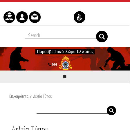
Skip to Content
Επικαιρότητα
/
Δελτία Τύπου
Δελτία Τύπου