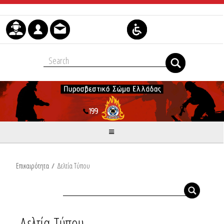
Skip to Content
Επικαιρότητα
/
Δελτία Τύπου
Δελτία Τύπου