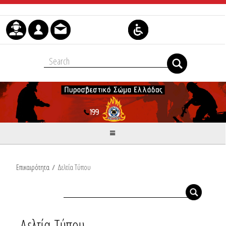
Skip to Content
Επικαιρότητα
/
Δελτία Τύπου
Δελτία Τύπου