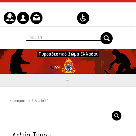
Skip to Content
Επικαιρότητα
/
Δελτία Τύπου
Δελτία Τύπου