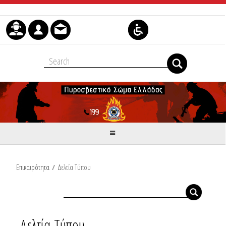
Skip to Content
Επικαιρότητα
/
Δελτία Τύπου
Δελτία Τύπου