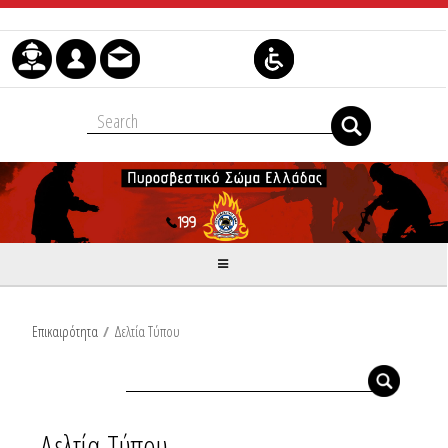
Skip to Content
Επικαιρότητα
/
Δελτία Τύπου
Δελτία Τύπου