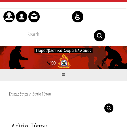
Skip to Content
Επικαιρότητα
/
Δελτία Τύπου
Δελτία Τύπου