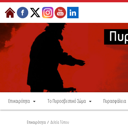
Skip to Content
Επικαιρότητα
Το Πυροσβεστικό Σώμα
Πυρασφάλεια
Επικαιρότητα
/
Δελτία Τύπου