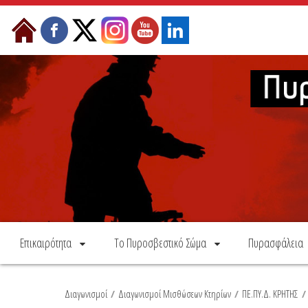
Skip to Content
Επικαιρότητα
Το Πυροσβεστικό Σώμα
Πυρασφάλεια
Διαγωνισμοί
/
Διαγωνισμοί Μισθώσεων Κτηρίων
/
ΠΕ.ΠΥ.Δ. ΚΡΗΤΗΣ
/