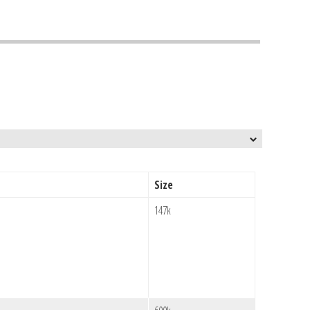
Size
147k