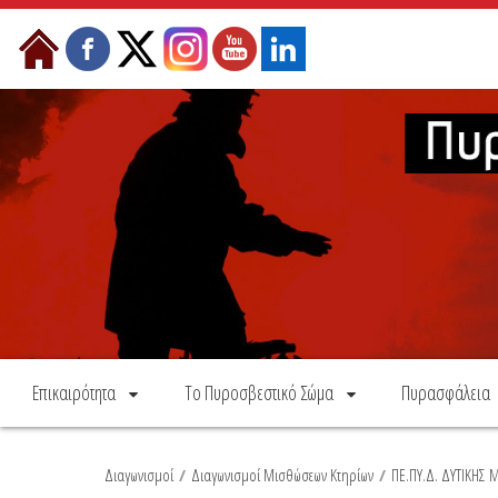
Skip to Content
Επικαιρότητα
Το Πυροσβεστικό Σώμα
Πυρασφάλεια
Διαγωνισμοί
/
Διαγωνισμοί Μισθώσεων Κτηρίων
/
ΠΕ.ΠΥ.Δ. ΔΥΤΙΚΗΣ