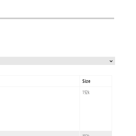
Size
192k