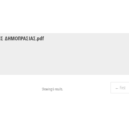
Σ ΔΗΜΟΠΡΑΣΙΑΣ.pdf
← First
Showing 6 results.