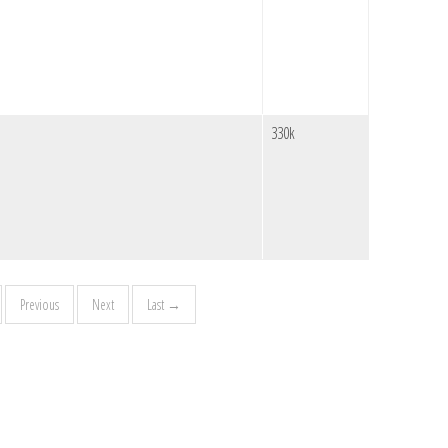
330k
Previous
Next
Last →