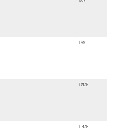
182k
178k
1.8MB
1.3MB